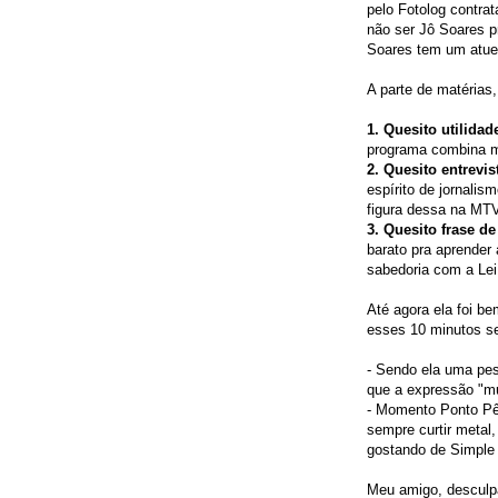
pelo Fotolog contrat
não ser Jô Soares p
Soares tem um atuen
A parte de matérias
1. Quesito utilidad
programa combina mu
2. Quesito entrevis
espírito de jornali
figura dessa na MTV
3. Quesito frase de 
barato pra aprender
sabedoria com a Lei
Até agora ela foi b
esses 10 minutos se
- Sendo ela uma pes
que a expressão "mu
- Momento Ponto Pê 
sempre curtir metal
gostando de Simple
Meu amigo, desculpa