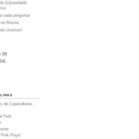
de (in)sanidade
siva
a nada perguntar
 na Rússia
do vivemos!
ro
(9)
(14)
LINKS
es de Copacabana...
al Perk
m
euras
 Pink Floyd