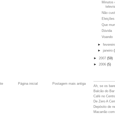
Minutos 
televi
Não cust
Eleições
Que mun
Dúvida
Voando
►
feverei
►
janeiro
►
2007
(59)
►
2006
(5)
te
Página inicial
Postagem mais antiga
Ah, se os bar
Balcão do Bar
Café no Centr
De Zero A Ce
Depósito de n
Macarrão com