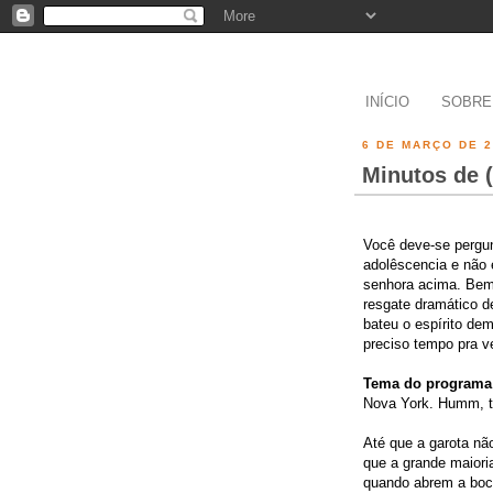
INÍCIO
SOBRE
6 DE MARÇO DE 
Minutos de (
Você deve-se pergun
adolêscencia e não 
senhora acima. Bem,
resgate dramático 
bateu o espírito de
preciso tempo pra v
Tema do programa
Nova York. Humm, t
Até que a garota n
que a grande maiori
quando abrem a boca