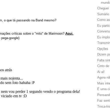
mund
Cheguei
Sumário
Como ass
m, o que tá passando na Band mesmo?
Eu parti
Convers
mações críticas sobre o "mito" de Marimoon?
Aqui.
Eu implo
lo pega-google)
Transmi
Opções
Dizem po
Falta sin
Cinto de
Ai ai!
Agora nã
Mais int
É uma ci
Pensando
Faz sent
Troca-tr