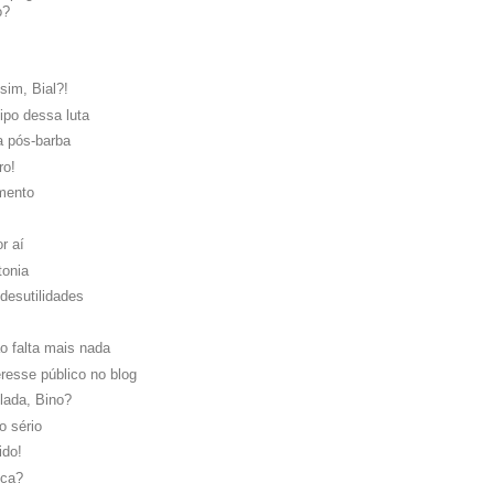
o?
im, Bial?!
cipo dessa luta
a pós-barba
ro!
mento
r aí
tonia
 desutilidades
o falta mais nada
eresse público no blog
lada, Bino?
 sério
ido!
oca?