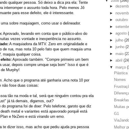
▼
2008
(266)
ando qualquer pessoa. Só deixo a dica pra ela: Tente
►
dezemb
ra interromper o assunto toda hora. Pelo menos Jô
uante para esse defeito, ele é interessante.
►
novemb
►
outubro
, uma sobre maquiagem, como usar o delineador.
►
setemb
►
agosto
e:
Aprovado, levando em conta que o público-alvo do
itas vezes vontade e inexperiência no assunto.
►
julho
(2
tado:
A maquiadora da MTV. Zero em originalidade e
►
junho
(2
smo de rua, mas nota 10 pelo fato que quem maquia uma
►
maio
(2
, maquia qualquer coisa.
efeito:
Aprovado também. "Compre primeiro um bem
►
abril
(24
 a usar, depois compre umque seja bom" Isso é que é
▼
março
(
 de Murphy!
Plástica
Nomes
em. Acho que o programa até ganharia uma nota 10 por
 não fose duas coisas:
Frustraç
Diferenç
soa tão na moda e tal, será que ninguém contou pra ela
Breakfas
st" já tá demais, digamos, out?
do programa foi de doer: Pelo telefone, garoto que diz
Muitas p
, death metal e variantes está apavorado porquê está
G1
 Plan e NxZero e está virando um emo.
ViaJand
 te dizer isso, mas acho que pediu ajuda pra pessoa
Melhor p