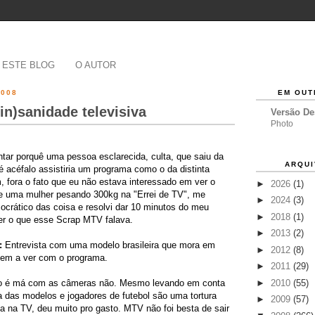
 ESTE BLOG
O AUTOR
2008
EM OUT
in)sanidade televisiva
Versão D
Photo
tar porquê uma pessoa esclarecida, culta, que saiu da
ARQUI
é acéfalo assistiria um programa como o da distinta
 fora o fato que eu não estava interessado em ver o
►
2026
(1)
de uma mulher pesando 300kg na "Errei de TV", me
►
2024
(3)
mocrático das coisa e resolvi dar 10 minutos do meu
►
2018
(1)
er o que esse Scrap MTV falava.
►
2013
(2)
:
Entrevista com uma modelo brasileira que mora em
►
2012
(8)
em a ver com o programa.
►
2011
(29)
►
2010
(55)
ão é má com as câmeras não. Mesmo levando em conta
a das modelos e jogadores de futebol são uma tortura
►
2009
(57)
 na TV, deu muito pro gasto. MTV não foi besta de sair