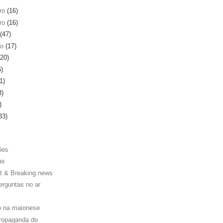
ro
(16)
ro
(16)
(47)
ro
(17)
(20)
6)
1)
3)
)
33)
ões
as
t & Breaking news
erguntas no ar
o na maionese
ropaganda do