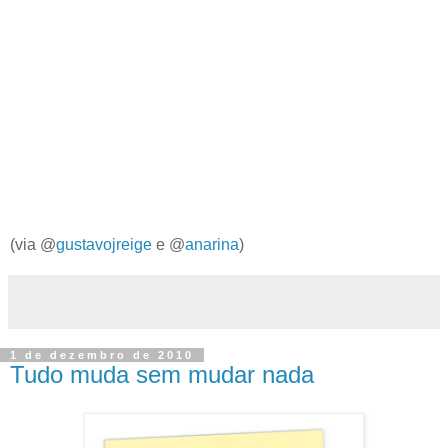
(via @
gustavojreige
e @
anarina
)
1 de dezembro de 2010
Tudo muda sem mudar nada