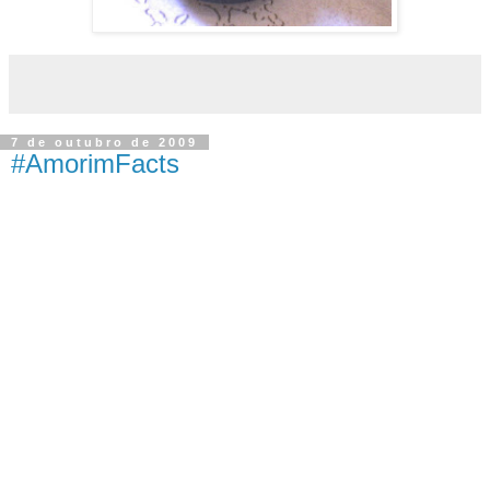
7 de outubro de 2009
#AmorimFacts