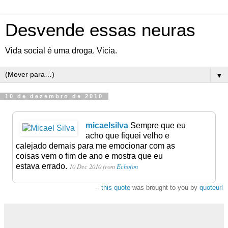
Desvende essas neuras
Vida social é uma droga. Vicia.
▼
10 de dezembro de 2010
micaelsilva
Sempre que eu
acho que fiquei velho e
calejado demais para me emocionar com as
coisas vem o fim de ano e mostra que eu
estava errado.
10 Dec 2010
from
Echofon
--
this quote
was brought to you by
quoteurl