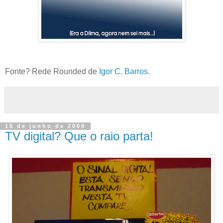
Fonte? Rede Rounded de
Igor C. Barros
.
15 de junho de 2008
TV digital? Que o raio parta!