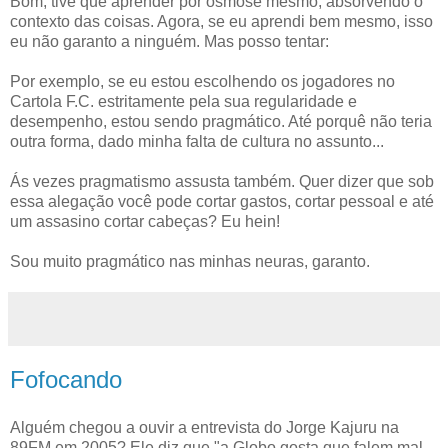
Bom, tive que aprender por osmose mesmo, absorvendo o
contexto das coisas. Agora, se eu aprendi bem mesmo, isso
eu não garanto a ninguém. Mas posso tentar:
Por exemplo, se eu estou escolhendo os jogadores no
Cartola F.C. estritamente pela sua regularidade e
desempenho, estou sendo pragmático. Até porquê não teria
outra forma, dado minha falta de cultura no assunto...
Ás vezes pragmatismo assusta também. Quer dizer que sob
essa alegação você pode cortar gastos, cortar pessoal e até
um assasino cortar cabeças? Eu hein!
Sou muito pragmático nas minhas neuras, garanto.
Fofocando
Alguém chegou a ouvir a entrevista do Jorge Kajuru na
89FM em 2005? Ele diz que "a Globo gosta que falem mal