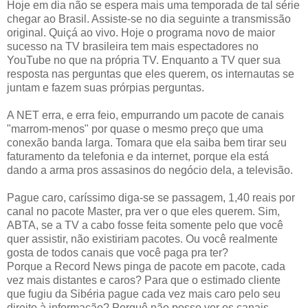
Hoje em dia não se espera mais uma temporada de tal série
chegar ao Brasil. Assiste-se no dia seguinte a transmissão
original. Quiçá ao vivo. Hoje o programa novo de maior
sucesso na TV brasileira tem mais espectadores no
YouTube no que na própria TV. Enquanto a TV quer sua
resposta nas perguntas que eles querem, os internautas se
juntam e fazem suas prórpias perguntas.
A NET erra, e erra feio, empurrando um pacote de canais
"marrom-menos" por quase o mesmo preço que uma
conexão banda larga. Tomara que ela saiba bem tirar seu
faturamento da telefonia e da internet, porque ela está
dando a arma pros assasinos do negócio dela, a televisão.
Pague caro, caríssimo diga-se se passagem, 1,40 reais por
canal no pacote Master, pra ver o que eles querem. Sim,
ABTA, se a TV a cabo fosse feita somente pelo que você
quer assistir, não existiriam pacotes. Ou você realmente
gosta de todos canais que você paga pra ter?
Porque a Record News pinga de pacote em pacote, cada
vez mais distantes e caros? Para que o estimado cliente
que fugiu da Sibéria pague cada vez mais caro pelo seu
direito à informação? Porquê não posso ver os canais