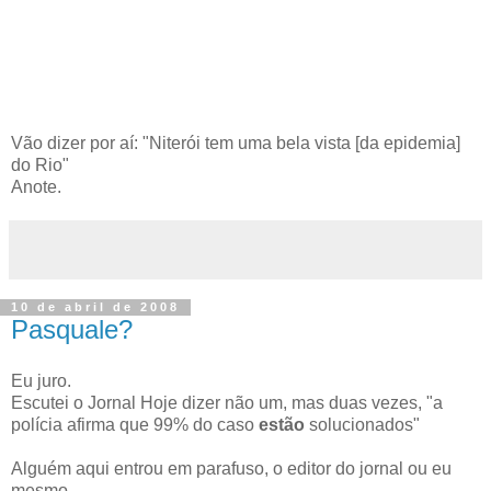
Vão dizer por aí: "Niterói tem uma bela vista [da epidemia]
do Rio"
Anote.
10 de abril de 2008
Pasquale?
Eu juro.
Escutei o Jornal Hoje dizer não um, mas duas vezes, "a
polícia afirma que 99% do caso
estão
solucionados"
Alguém aqui entrou em parafuso, o editor do jornal ou eu
mesmo