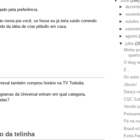
▼
2008
(266)
►
dezemb
ado pela preferência.
►
novemb
o rosna pra você, se fosse eu já teria saído correndo
►
outubro
ido da idéia de criar pitbulls em casa.
►
setemb
►
agosto
▼
julho
(2
Minha pr
quarto
O blog r
É...
Do outro 
iversal também comprou horário na TV Tododia.
Jêsuix!
Dança s
gramas da Universal entram em qual categoria,
CQC Sub
ndas?
Versão p
Pensame
Pé na ru
Brasil-sil
o da telinha
Extra Fe