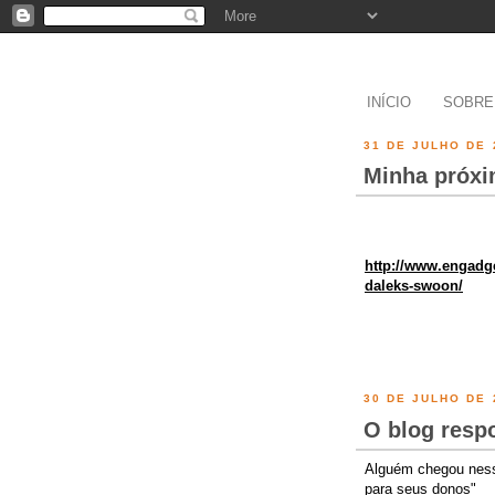
INÍCIO
SOBRE
31 DE JULHO DE 
Minha próxi
http://www.engadg
daleks-swoon/
30 DE JULHO DE 
O blog resp
Alguém chegou ness
para seus donos"