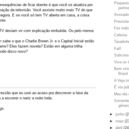
Pequeno
sequências de ficar doente é que você se atualiza por
pertin
ação da televisão. Você assiste muito mais TV do que
Avexado
 segura. E se você só tem TV aberta em casa, a coisa
nte.
Previsõ
Fez todo
TV deviam vir com explicação embutida. Ou pelo menos
Cafeína
sabe o que o Charlie Brown Jr. e o Capital Inicial estão
Taradinh
ame? Eles fazem novela? Estão em alguma trilha
Fail!
ando disco novo?
Subcons
Viva os t
Bem vind
Brasil
A Veja im
É via púb
ressão que eu usei ao acaso pra descrever a fase da
Meu dia 
a escorrer o nariz a noite toda.
Somente
gêner
go.
►
junho
(2
►
maio
(2
►
abril
(24