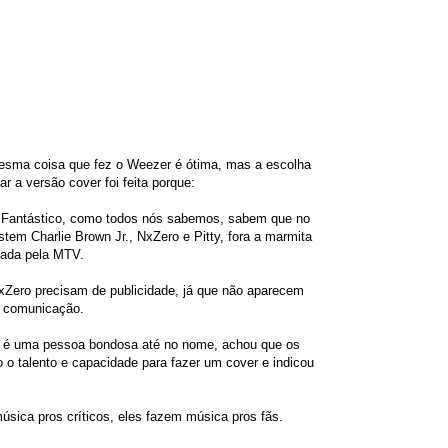
mesma coisa que fez o Weezer é ótima, mas a escolha
r a versão cover foi feita porque:
o Fantástico, como todos nós sabemos, sabem que no
stem Charlie Brown Jr., NxZero e Pitty, fora a marmita
tada pela MTV.
Zero precisam de publicidade, já que não aparecem
 comunicação.
e é uma pessoa bondosa até no nome, achou que os
 o talento e capacidade para fazer um cover e indicou
úsica pros críticos, eles fazem música pros fãs.