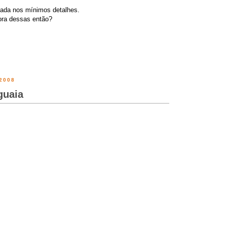
piada nos mínimos detalhes.
ora dessas então?
2008
guaia