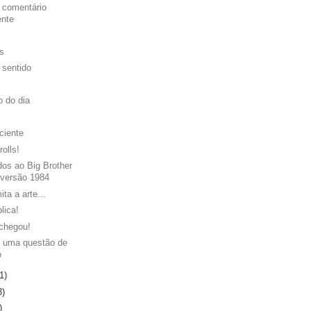
 comentário
ente
es
 sentido
o do dia
ciente
rolls!
os ao Big Brother
 versão 1984
ita a arte...
lica!
chegou!
 uma questão de
o
1)
3)
)