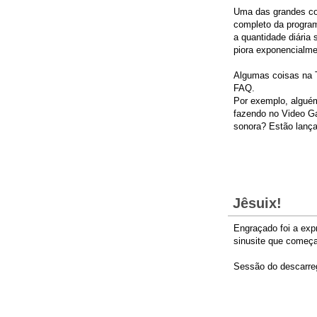
Uma das grandes con
completo da program
a quantidade diária
piora exponencialme
Algumas coisas na 
FAQ.
Por exemplo, alguém 
fazendo no Video G
sonora? Estão lanç
Jêsuix!
Engraçado foi a exp
sinusite que começa 
Sessão do descarre