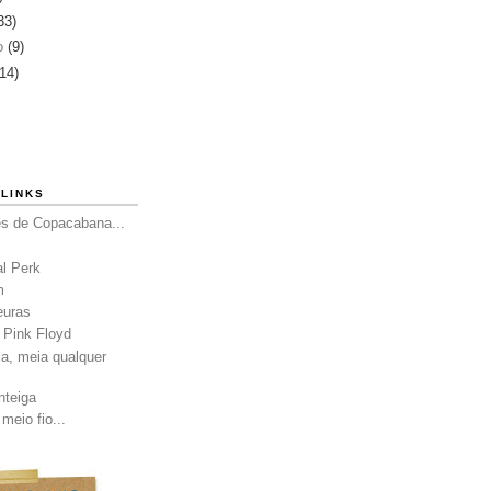
33)
ro
(9)
(14)
LINKS
es de Copacabana...
al Perk
m
euras
 Pink Floyd
a, meia qualquer
nteiga
meio fio...