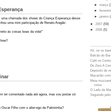
►
março
(
Esperança
►
feverei
►
janeiro
V uma chamada dos shows do Criança Esperança desse
anhou uma mini participação de Renato Aragão
►
2007
(59)
►
2006
(5)
reito às coisas boas da vida!"
show?
Ah, se os bar
Balcão do Bar
Café no Centr
De Zero A Ce
Depósito de n
Macarrão com
inar
Meia muzzarel
coisa
O Lado da Ma
ém ter comentado nada até agora, mas vou postar só
Seguindo pelo 
o Oscar Filho com o alter-ego da Palmirinha?