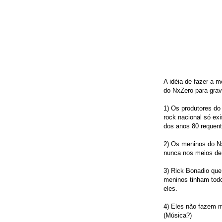
A idéia de fazer a 
do NxZero para grava
1) Os produtores d
rock nacional só exi
dos anos 80 requen
2) Os meninos do Nx
nunca nos meios de
3) Rick Bonadio qu
meninos tinham todo
eles.
4) Eles não fazem m
(Música?)