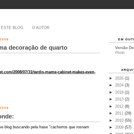
 ESTE BLOG
O AUTOR
2008
EM OUT
ma decoração de quarto
Versão D
Photo
ARQUI
et.com/2008/07/31/tardis-mame-cabinet-makes-even-
►
2026
(1)
►
2024
(3)
►
2018
(1)
►
2013
(2)
►
2012
(8)
2008
►
2011
(29)
onde:
►
2010
(55)
e blog buscando pela frase "cachorros que rosnam
►
2009
(57)