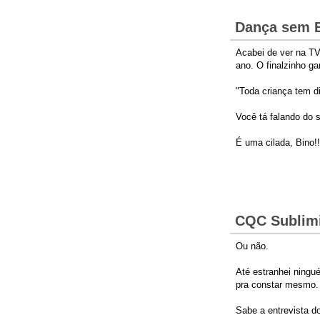
Dança sem 
Acabei de ver na T
ano. O finalzinho g
"Toda criança tem di
Você tá falando do 
É uma cilada, Bino!!
CQC Sublim
Ou não.
Até estranhei ningu
pra constar mesmo.
Sabe a entrevista d