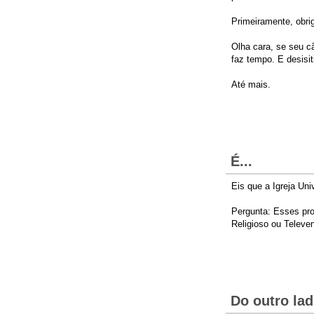
Primeiramente, obrig
Olha cara, se seu cã
faz tempo. E desisit
Até mais.
É...
Eis que a Igreja Un
Pergunta: Esses pro
Religioso ou Televe
Do outro lad