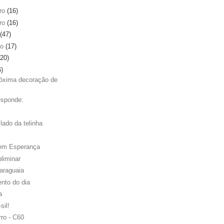
ro
(16)
ro
(16)
(47)
ro
(17)
(20)
6)
óxima decoração de
esponde:
lado da telinha
em Esperança
liminar
araguaia
nto do dia
a
-sil!
rro - C60