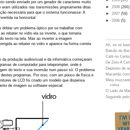
exto sendo enviado por um gerador de caracteres muito
►
2008
(266)
 eram utilizados nas transmissões propriamente ditas
ção necessária para que o sistema funcionasse: A
►
2007
(59)
vertida na horizontal.
►
2006
(5)
 driblar um problema óptico por se trabalhar com
o rebater no vidro ela se inverte, o que tornaria
 do texto na tela. Mas ao inverter a imagem
orrigida ao rebater no vidro e aparece na forma correta
Ah, se os bar
Balcão do Bar
Café no Centr
o da produção audiovisual e da informática começaram
De Zero A Ce
ogramas de computador para teleprompter, onde é
Depósito de n
lagem do texto e sua inversão num passo só. O problema
Macarrão com
a destes programas. Por isso, com um pouco de física e
Meia muzzarel
nitores de LCD foi criado um modelo que dispensa
coisa
ento de imagem ou software especial:
O Lado da Ma
Seguindo pelo 