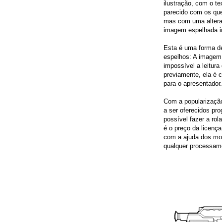
ilustração, com o t
parecido com os que
mas com uma altera
imagem espelhada in
Esta é uma forma de
espelhos: A imagem a
impossível a leitura
previamente, ela é c
para o apresentador.
Com a popularizaçã
a ser oferecidos pr
possível fazer a ro
é o preço da licenç
com a ajuda dos mo
qualquer processam