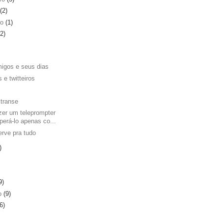
(2)
ro
(1)
(2)
igos e seus dias
 e twitteiros
transe
er um teleprompter
perá-lo apenas co...
erve pra tudo
)
9)
ro
(9)
6)