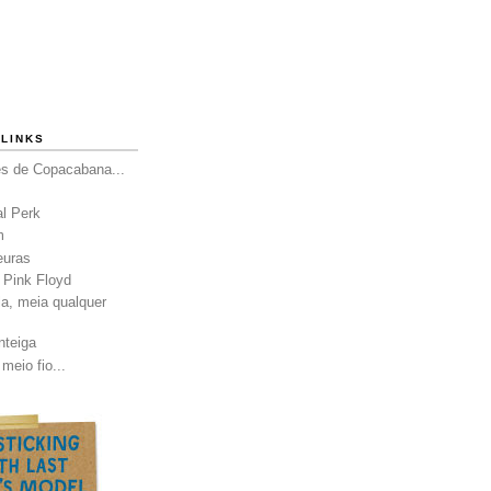
LINKS
es de Copacabana...
al Perk
m
euras
 Pink Floyd
a, meia qualquer
nteiga
meio fio...