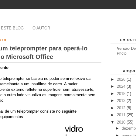
 ESTE BLOG
O AUTOR
010
EM OUT
um teleprompter para operá-lo
Versão D
Photo
o Microsoft Office
mento
ARQUI
o teleprompter se baseia no poder semi-reflexivo da
►
2026
(1)
 semelhante a um insufilme de carro. A maior
►
2024
(3)
ente externo reflete na superfície, sem atravessá-lo,
►
2018
(1)
 o outro lado visualiza as imagens normalmente sem
xo.
►
2013
(2)
►
2012
(8)
al de um teleprompter consiste no seguinte
►
2011
(29)
equipamentos:
▼
2010
(55)
►
dezemb
►
novemb