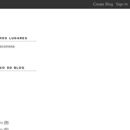
ROS LUGARES
esconexa
VO DO BLOG
ro
(9)
ro
(5)