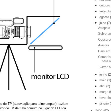
►
outubro
►
setemb
►
agosto
▼
julho
(7)
Atropelo
Sobre am
Obscuros
Arestas
País em 
Como faz
para o
Twitter s
►
junho
(2
►
maio
(1)
►
abril
(2)
►
março
(
►
feverei
►
janeiro
(
s de TP (abreviação para teleprompter) traziam
tor de TV de tubo comum no lugar do LCD da
►
2009
(57)