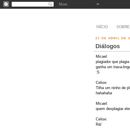
INÍCIO
SOBRE
27 DE ABRIL DE 
Diálogos
Micael:
plagiador que plagia 
ganha um trava-ling
:S
Celise:
Tilha um ninho de p
hahahaha
Micael:
quem desplagiar ele
Celise:
Rá!