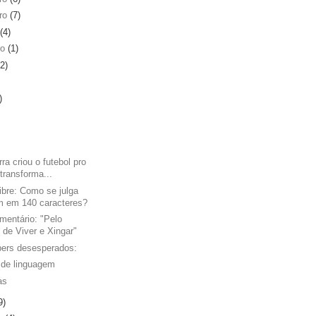
ro
(7)
(4)
ro
(1)
(2)
)
rra criou o futebol pro
 transforma...
bre: Como se julga
m em 140 caracteres?
mentário: "Pelo
o de Viver e Xingar"
pers desesperados:
 de linguagem
as
9)