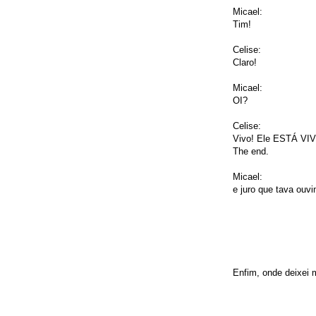
Micael:
Tim!
Celise:
Claro!
Micael:
OI?
Celise:
Vivo! Ele ESTÁ V
The end.
Micael:
e juro que tava ouv
Enfim, onde deixei