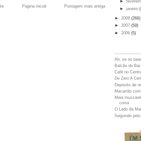
►
feverei
te
Página inicial
Postagem mais antiga
►
janeiro
(
►
2008
(266)
►
2007
(59)
►
2006
(5)
Ah, se os bar
Balcão do Bar
Café no Centr
De Zero A Ce
Depósito de n
Macarrão com
Meia muzzarel
coisa
O Lado da Ma
Seguindo pelo 