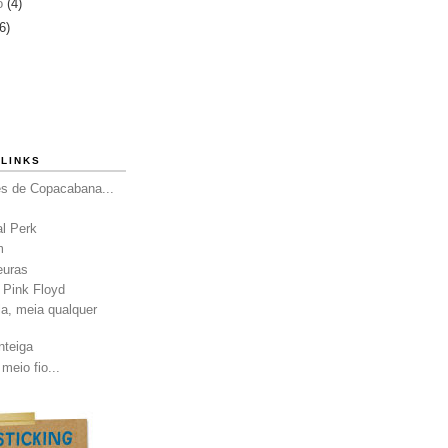
ro
(4)
6)
LINKS
es de Copacabana...
al Perk
m
euras
 Pink Floyd
a, meia qualquer
nteiga
meio fio...