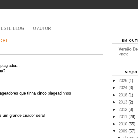
 ESTE BLOG
O AUTOR
2009
EM OUT
Versão D
Photo
plagiador...
ua?
ARQUI
►
2026
(1)
►
2024
(3)
lageadores que tinha cinco plageadinhos
►
2018
(1)
►
2013
(2)
►
2012
(8)
s um grande criador será!
►
2011
(29)
►
2010
(55)
▼
2009
(57)
►
dezemb