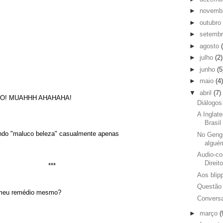
►
novemb
►
outubro
►
setemb
►
agosto
►
julho
(2)
►
junho
(5
►
maio
(4)
▼
abril
(7)
IVO! MUAHHH AHAHAHA!
Diálogos
A Inglate
Brasil
indo "maluco beleza" casualmente apenas
No Gengi
algué
Audio-co
Direit
***
Aos blip
Questão
 meu remédio mesmo?
Convers
►
março
(