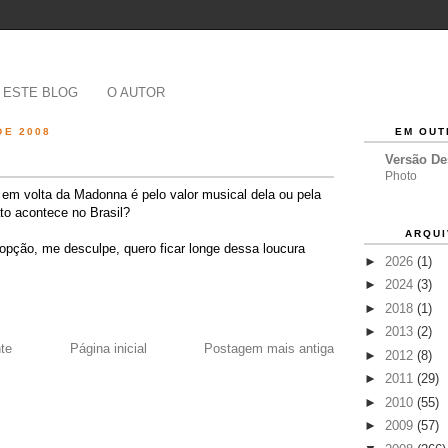
 ESTE BLOG
O AUTOR
DE 2008
EM OUT
Versão D
Photo
 em volta da Madonna é pelo valor musical dela ou pela
ato acontece no Brasil?
ARQUI
 opção, me desculpe, quero ficar longe dessa loucura
►
2026
(1)
►
2024
(3)
►
2018
(1)
►
2013
(2)
te
Página inicial
Postagem mais antiga
►
2012
(8)
►
2011
(29)
►
2010
(55)
►
2009
(57)