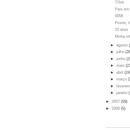
7/Set
País em 
0058
Pronto, f
10 anos
Minha in
►
agosto
►
julho
(2
►
junho
(2
►
maio
(2
►
abril
(24
►
março
(
►
feverei
►
janeiro
►
2007
(59)
►
2006
(5)