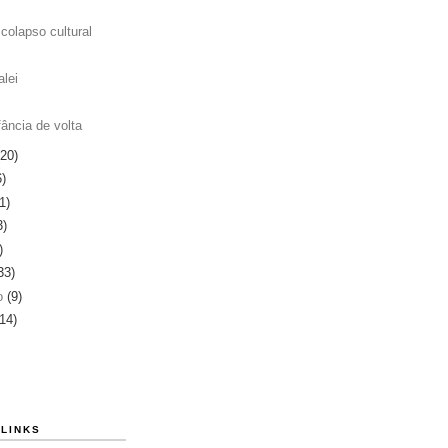
colapso cultural
alei
fância de volta
(20)
6)
1)
3)
)
33)
ro
(9)
(14)
LINKS