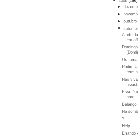
▼
2008
(266)
►
dezemb
►
novemb
►
outubro
▼
setemb
A arte d
em of
Domingo 
[Domi
Os toma
Rádio: U
termi
Não viva
assist
Esse é o
amo
Balanço
Na somb
?
Help
Errando 