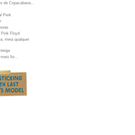
es de Copacabana...
al Perk
m
euras
 Pink Floyd
a, meia qualquer
nteiga
meio fio...