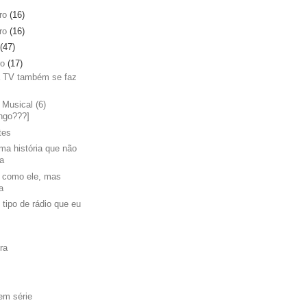
ro
(16)
ro
(16)
(47)
ro
(17)
a TV também se faz
f
Musical (6)
ngo???]
tes
ma história que não
na
 como ele, mas
a
 tipo de rádio que eu
ra
em série