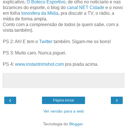
explicativo,
O Boteco Esportivo
, de olho no noticíario e nas
bizarrices do esporte, o blog do
canal NET Cidade
e o novo
em folha
Ionosfera da Mídia
, pra discutir a TV, o rádio, a
mídia de forma ampla.
Conto com a compreensão de todos (e quem sabe, com a
visita também).
PS 2: Ah! E tem o
Twitter
também. Sigam-me os bons!
PS 3: Muito caro. Nunca joguei.
PS 4:
www.instantrimshot.com
pra piada acima.
‹
›
Página inicial
Ver versão para a web
Tecnologia do
Blogger
.